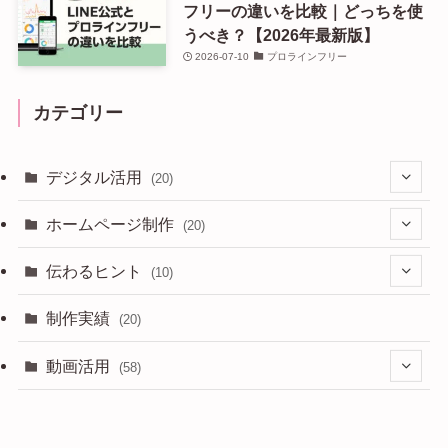
フリーの違いを比較｜どっちを使
うべき？【2026年最新版】
2026-07-10
プロラインフリー
カテゴリー
デジタル活用
(20)
(3)
ホームページ制作
(20)
(7)
(6)
伝わるヒント
(10)
(6)
(7)
(13)
(5)
制作実績
(20)
(1)
動画活用
(58)
(27)