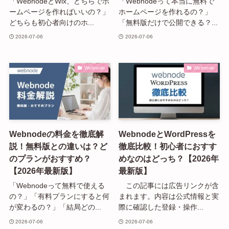
「WebnodeとWix、どちらでホ
「Webnodeって本当に無料で
ームページを作ればいいの？」
ホームページを作れるの？」
どちらも初心者向けのホ...
「無料版だけで公開できる？...
2026-07-06
2026-07-06
Webnode
Webnode
Webnodeの料金を徹底解
WebnodeとWordPressを
説！無料版との違いは？ど
徹底比較！初心者におすす
のプランがおすすめ？
めなのはどっち？【2026年
【2026年最新版】
最新版】
「Webnodeって無料で使える
この記事には広告リンクが含
の？」「有料プランにすると何
まれます。内容は公式情報と実
が変わるの？」「結局どの...
際に確認した登録・操作...
2026-07-06
2026-07-06