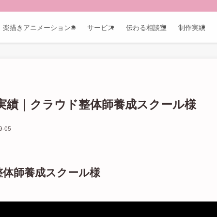
楽描きアニメーション®︎
サービス
伝わる相談室
制作実績
実績｜クラウド整体師養成スクール様
9-05
整体師養成スクール様