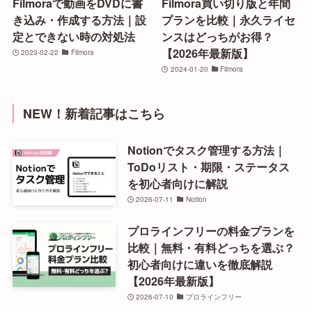
Filmoraで動画をDVDに書
Filmora買い切り版と年間
き込み・作成する方法｜設
プランを比較｜永久ライセ
定とできない時の対処法
ンスはどっちがお得？
【2026年最新版】
2023-02-22
Filmora
2024-01-20
Filmora
NEW！新着記事はこちら
Notionでタスク管理する方法｜
ToDoリスト・期限・ステータス
を初心者向けに解説
2026-07-11
Notion
プロラインフリーの料金プランを
比較｜無料・有料どっちを選ぶ？
初心者向けに違いを徹底解説
【2026年最新版】
2026-07-10
プロラインフリー