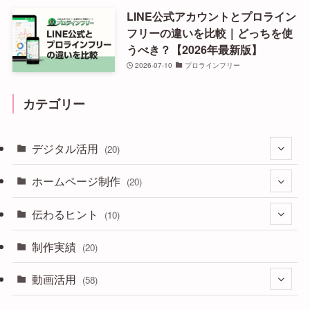
LINE公式アカウントとプロライン
フリーの違いを比較｜どっちを使
うべき？【2026年最新版】
2026-07-10
プロラインフリー
カテゴリー
デジタル活用
(20)
ホームページ制作
(3)
(20)
(7)
伝わるヒント
(6)
(10)
(6)
(7)
(13)
制作実績
(5)
(20)
(1)
動画活用
(58)